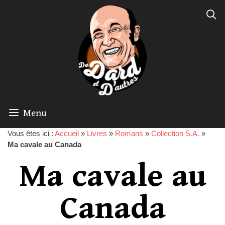
Menu
Vous êtes ici :
Accueil
»
Livres
»
Romans
»
Collection S.A.
»
Ma cavale au Canada
Ma cavale au
Canada