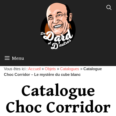
Menu
Vous êtes ici :
Accueil
»
Objets
»
Catalogues
»
Catalogue
Choc Corridor – Le mystère du cube blanc
Catalogue
Choc Corridor