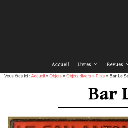
Accueil
Livres
Revues
Vous êtes ici :
Accueil
»
Objets
»
Objets divers
»
Pin's
»
Bar Le S
Bar 