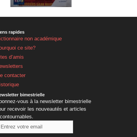
iens rapides
ictionnaire non académique
ourquoi ce site?
ites d’amis
ewsletters
e contacter
istorique
wsletter bimestrielle
bonnez-vous à la newsletter bimestrielle
our recevoir les nouveautés et articles
ncontournables.