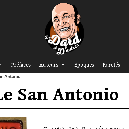
Préfaces
Auteurs
Epoques
Raretés
an Antonio
Le San Antonio
Genre(s) :
Pin's
,
Publicités diverses