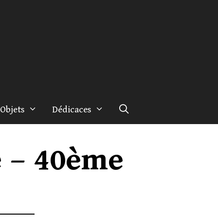
Objets
Dédicaces
e – 40ème