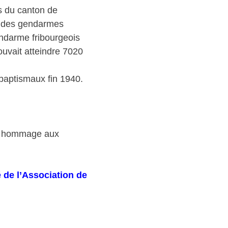
és du canton de
re des gendarmes
endarme fribourgeois
ouvait atteindre 7020
 baptismaux fin 1940.
ant hommage aux
 de l’Association de