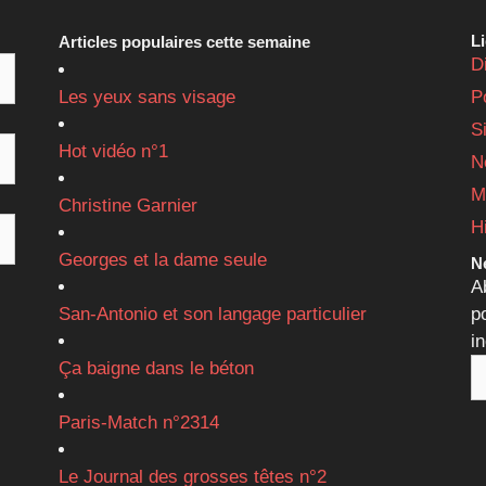
L
Articles populaires cette semaine
D
Les yeux sans visage
P
S
Hot vidéo n°1
N
M
Christine Garnier
H
Georges et la dame seule
Ne
A
San-Antonio et son langage particulier
p
i
Ça baigne dans le béton
Paris-Match n°2314
Le Journal des grosses têtes n°2