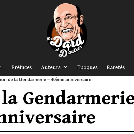
Préfaces
Auteurs
Epoques
Raretés
ion de la Gendarmerie – 40ème anniversaire
 la Gendarmeri
nniversaire