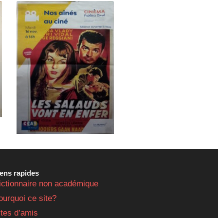
iens rapides
ictionnaire non académique
ourquoi ce site?
ites d’amis