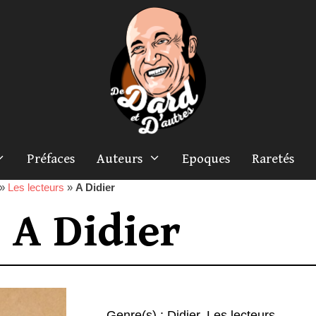
Préfaces
Auteurs
Epoques
Raretés
»
Les lecteurs
»
A Didier
A Didier
Genre(s) :
Didier
,
Les lecteurs