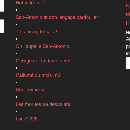
Hot vidéo n°1
N
M
San-Antonio et son langage particulier
H
T’es beau, tu sais !
Ne
A
On l’appelle San-Antonio
p
i
Georges et la dame seule
L’allumé du mois n°2
Deuil express
Les morues se dessalent
Lui n° 226