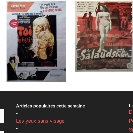
L
Articles populaires cette semaine
D
Les yeux sans visage
P
S