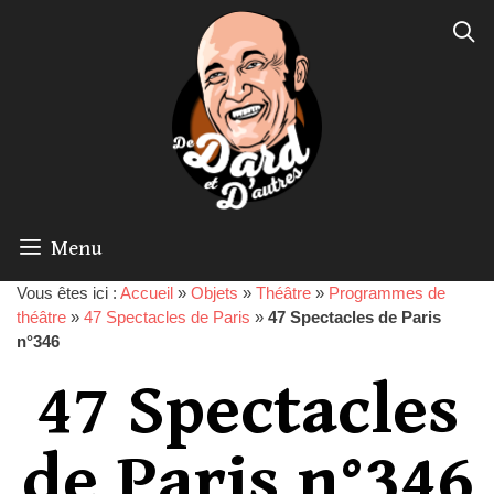
Menu
Vous êtes ici :
Accueil
»
Objets
»
Théâtre
»
Programmes de
théâtre
»
47 Spectacles de Paris
»
47 Spectacles de Paris
n°346
47 Spectacles
de Paris n°346