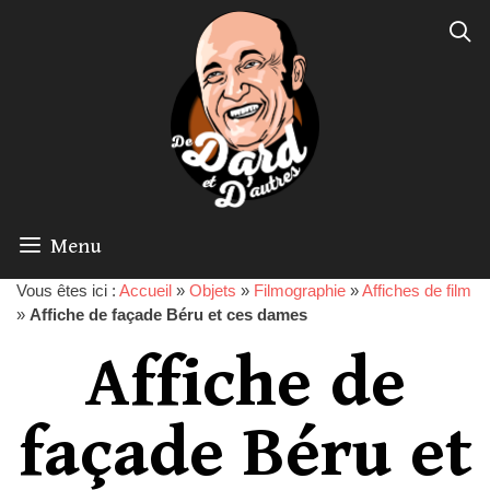
Menu
Vous êtes ici :
Accueil
»
Objets
»
Filmographie
»
Affiches de film
»
Affiche de façade Béru et ces dames
Affiche de
façade Béru et