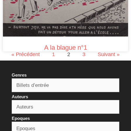
A la blague n°1
« Précédent
1
2
3
Suivant »
Genres
Auteurs
Epoques