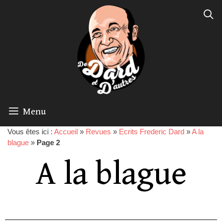
Menu
Vous êtes ici :
Accueil
»
Revues
»
Ecrits Frederic Dard
»
A la
blague
»
Page 2
A la blague