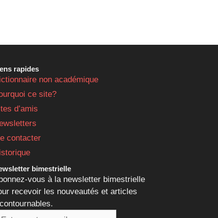
iens rapides
ictionnaire non académique
ourquoi ce site?
ites d’amis
ewsletters
e contacter
istorique
wsletter bimestrielle
bonnez-vous à la newsletter bimestrielle
our recevoir les nouveautés et articles
ncontournables.