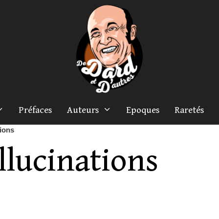
Préfaces
Auteurs
Epoques
Raretés
tions
llucinations