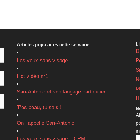
L
Articles populaires cette semaine
D
Les yeux sans visage
P
S
Hot vidéo n°1
N
M
San-Antonio et son langage particulier
H
T’es beau, tu sais !
Ne
A
On l’appelle San-Antonio
p
i
Les yeux sans visage – CPM