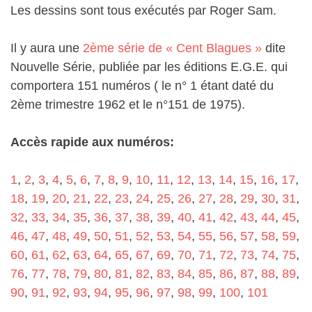
Les dessins sont tous exécutés par Roger Sam.
Il y aura une
2ème série de « Cent Blagues »
dite
Nouvelle Série, publiée par les éditions E.G.E. qui
comportera 151 numéros ( le n° 1 étant daté du
2ème trimestre 1962 et le n°151 de 1975).
Accès rapide aux numéros:
1
,
2
,
3
,
4
,
5
,
6
,
7
,
8
,
9
,
10
,
11
,
12
,
13
,
14
,
15
,
16
,
17
,
18
,
19
,
20
,
21
,
22
,
23
,
24
,
25
,
26
,
27
,
28
,
29
,
30
,
31
,
32
,
33
,
34
,
35
,
36
,
37
,
38
,
39
,
40
,
41
,
42
,
43
,
44
,
45
,
46
,
47
,
48
,
49
,
50
,
51
,
52
,
53
,
54
,
55
,
56
,
57
,
58
,
59
,
60
,
61
,
62
,
63
,
64
,
65
,
67
,
69
,
70
,
71
,
72
,
73
,
74
,
75
,
76
,
77
,
78
,
79
,
80
,
81
,
82
,
83
,
84
,
85
,
86
,
87
,
88
,
89
,
90
,
91
,
92
,
93
,
94
,
95
,
96
,
97
,
98
,
99
,
100
,
101