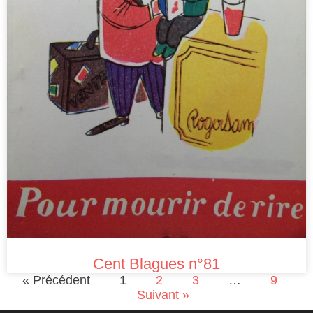
Cent Blagues n°81
« Précédent
1
2
3
…
9
Suivant »