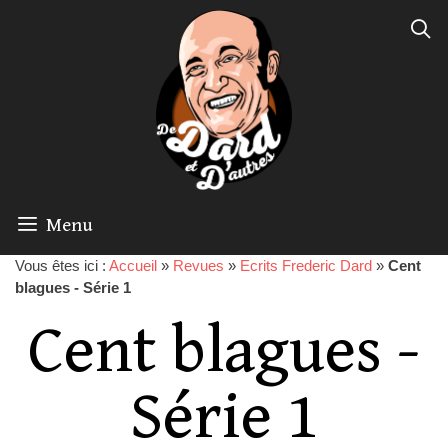
Menu
Vous êtes ici :
Accueil
»
Revues
»
Ecrits Frederic Dard
»
Cent
blagues - Série 1
Cent blagues -
Série 1