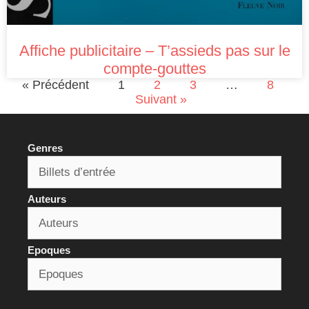
Affiche publicitaire – T’assieds pas sur le
compte-gouttes
« Précédent
1
2
3
…
8
Suivant »
Genres
Auteurs
Epoques