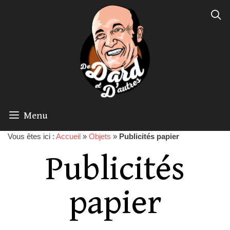
Menu
Vous êtes ici :
Accueil
»
Objets
»
Publicités papier
Publicités
papier