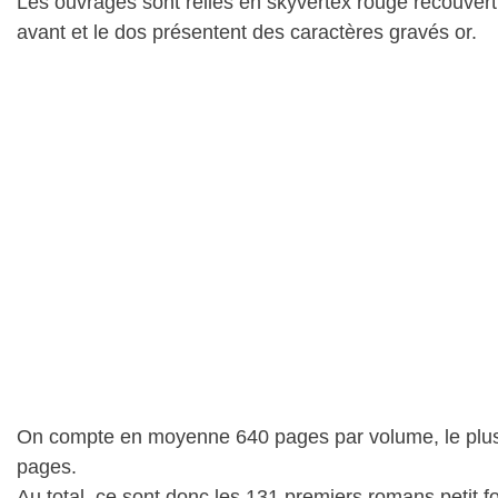
Les ouvrages sont reliés en skyvertex rouge recouvert 
avant et le dos présentent des caractères gravés or.
On compte en moyenne 640 pages par volume, le plus p
pages.
Au total, ce sont donc les 131 premiers romans petit f