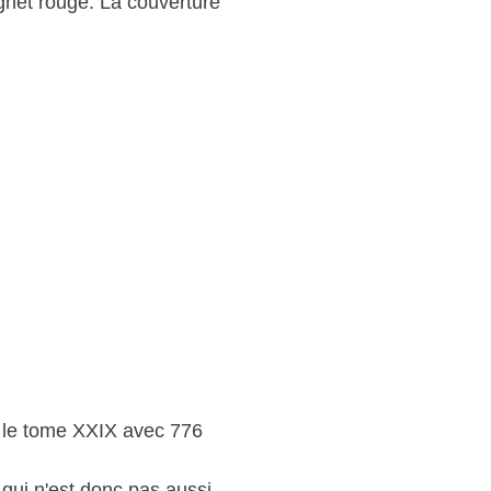
ignet rouge. La couverture
s le tome XXIX avec 776
 qui n'est donc pas aussi