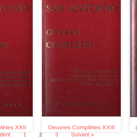
ètes XXII
Oeuvres Complètes XXIII
dent
1
2
3
Suivant »