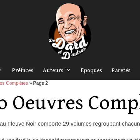
Préfaces
Auteurs
Epoques
Raretés
res Complètes
»
Page 2
o Oeuvres Compl
 au Fleuve Noir comporte 29 volumes regroupant chacun