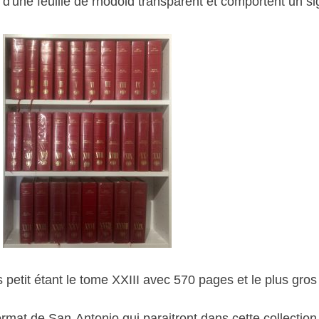
d'une feuille de rhodoid transparent et comportent un s
etit étant le tome XXIII avec 570 pages et le plus gro
ormat de San-Antonio qui paraitront dans cette collection