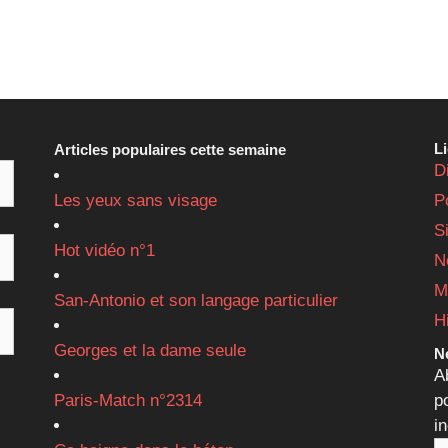
L
Articles populaires cette semaine
D
Les yeux sans visage
P
S
Hot vidéo n°1
N
M
San-Antonio et son langage particulier
H
Georges et la dame seule
Ne
A
Paris-Match n°2314
p
i