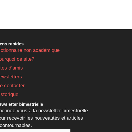
iens rapides
ictionnaire non académique
ourquoi ce site?
ites d’amis
ewsletters
e contacter
istorique
wsletter bimestrielle
bonnez-vous à la newsletter bimestrielle
our recevoir les nouveautés et articles
ncontournables.