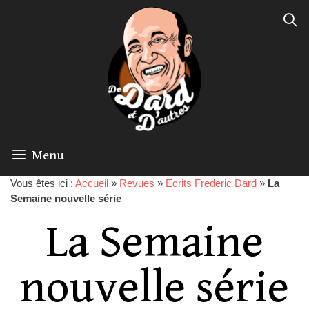
Menu
Vous êtes ici :
Accueil
»
Revues
»
Ecrits Frederic Dard
»
La
Semaine nouvelle série
La Semaine
nouvelle série