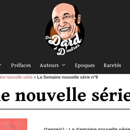
Préfaces
Auteurs
Epoques
Raretés
ne nouvelle série
»
La Semaine nouvelle série n°9
e nouvelle série
Genre(s) :
La Semaine nouvelle séri