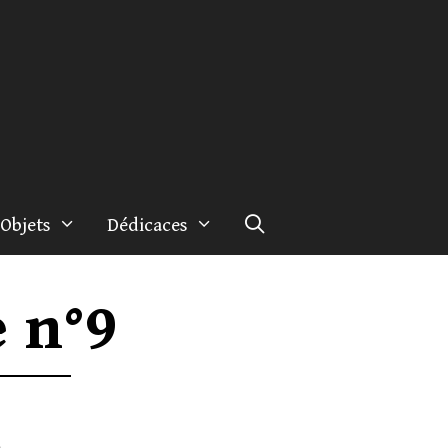
Objets
Dédicaces
 n°9
e