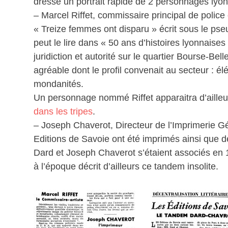
dresse un portrait rapide de 2 personnages lyon
– Marcel Riffet, commissaire principal de polic
« Treize femmes ont disparu » écrit sous le 
peut le lire dans « 50 ans d’histoires lyonnaise
juridiction et autorité sur le quartier Bourse-Be
agréable dont le profil convenait au secteur : élé
mondanités.
Un personnage nommé Riffet apparaitra d’aille
dans les tripes
.
– Joseph Chaverot, Directeur de l’Imprimerie 
Editions de Savoie ont été imprimés ainsi que 
Dard et Joseph Chaverot s’étaient associés en 1
à l’époque décrit d’ailleurs ce tandem insolite.