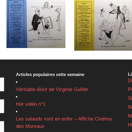
L
Articles populaires cette semaine
D
Véritable élixir de Virginie Guillet
P
S
Hot vidéo n°1
N
M
Les salauds vont en enfer – Affiche Cinéma
H
des Mureaux