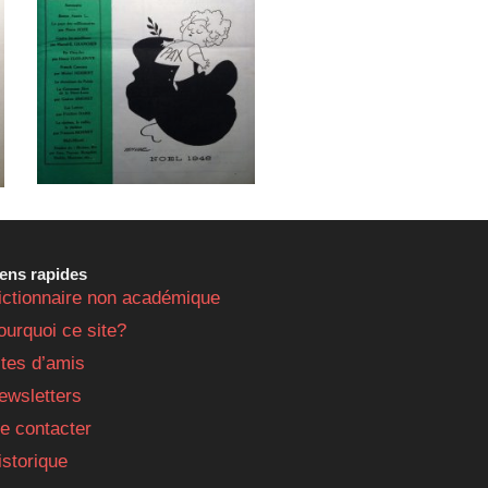
iens rapides
ictionnaire non académique
ourquoi ce site?
ites d’amis
ewsletters
e contacter
istorique