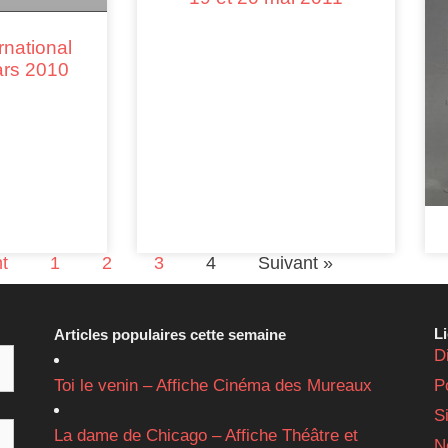
rnational
rs 2010
t
1
2
3
4
Suivant »
L
Articles populaires cette semaine
D
Toi le venin – Affiche Cinéma des Mureaux
P
S
La dame de Chicago – Affiche Théâtre et
N