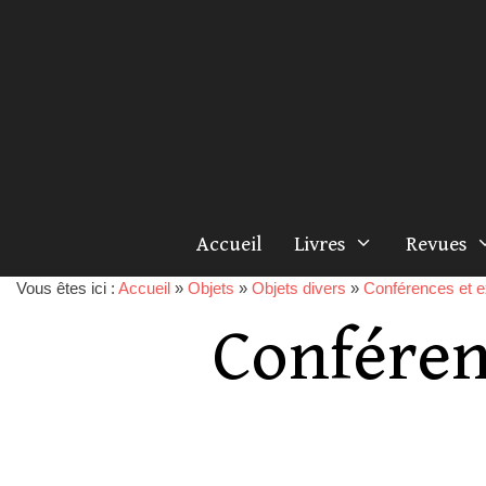
Accueil
Livres
Revues
Vous êtes ici :
Accueil
»
Objets
»
Objets divers
»
Conférences et e
Conféren