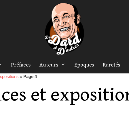
Préfaces
Auteurs
Epoques
Raretés
xpositions
»
Page 4
ces et expositio