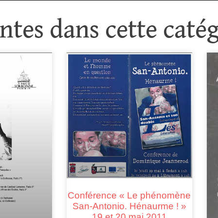
tes dans cette catég
Conférence « Le phénomène
San-Antonio. Hénaurme ! »
19 et 20 mai 2011