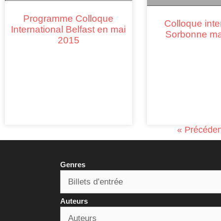
Programme Colloque
Colloque inte
International Belfast en mai
Sorbonne ma
2015
« Précéden
Genres
Auteurs