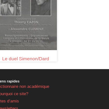
Le duel Simenon/Dard
iens rapides
ictionnaire non académique
ourquoi ce site?
ites d’amis
ewsletters