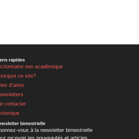
iens rapides
ictionnaire non académique
ourquoi ce site?
ites d’amis
ewsletters
e contacter
istorique
wsletter bimestrielle
bonnez-vous à la newsletter bimestrielle
our recevoir les nouveautés et articles