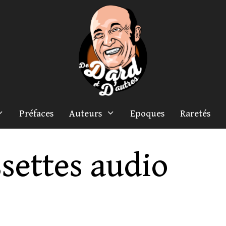
Préfaces
Auteurs
Epoques
Raretés
settes audio