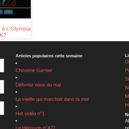
n à L’Olympia
 K7
L
Articles populaires cette semaine
D
Christine Garnier
P
S
Délivrez nous du mal
N
M
La vieille qui marchait dans la mer
H
Hot vidéo n°1
Ne
A
Le Hérisson n°477
p