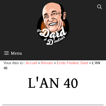
Menu
Vous êtes ici :
Accueil
»
Revues
»
Ecrits Frederic Dard
»
L'AN
40
L'AN 40