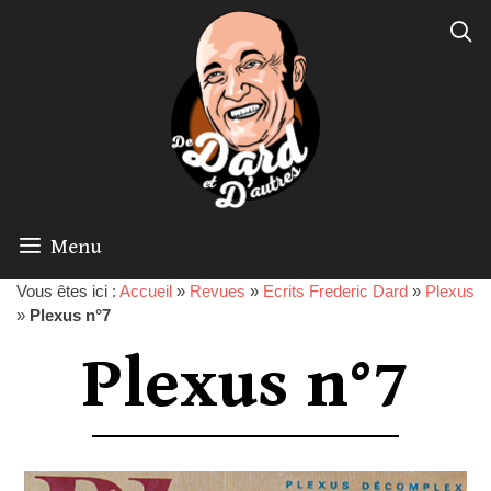
Menu
Vous êtes ici :
Accueil
»
Revues
»
Ecrits Frederic Dard
»
Plexus
»
Plexus n°7
Plexus n°7