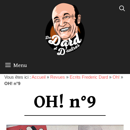
Menu
Vous êtes ici :
Accueil
»
Revues
»
Ecrits Frederic Dard
»
Oh!
»
OH! n°9
OH! n°9