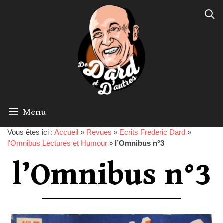
Menu
Vous êtes ici :
Accueil
»
Revues
»
Ecrits Frederic Dard
»
l'Omnibus Lectures et Humour
»
l’Omnibus n°3
l’Omnibus n°3