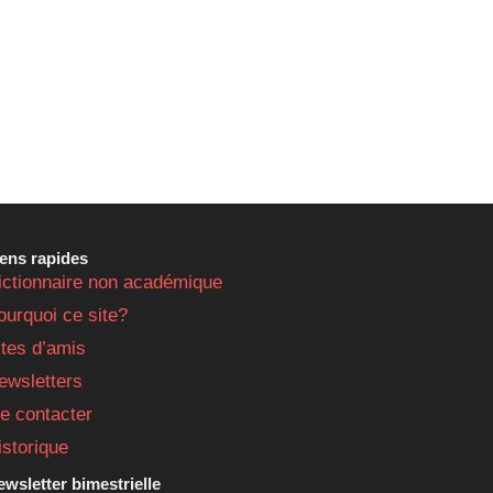
iens rapides
ictionnaire non académique
ourquoi ce site?
ites d’amis
ewsletters
e contacter
istorique
wsletter bimestrielle