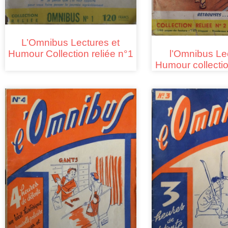
L’Omnibus Lectures et
l’Omnibus Le
Humour Collection reliée n°1
Humour collectio