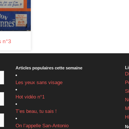
s n°3
L
Articles populaires cette semaine
D
Les yeux sans visage
P
S
Hot vidéo n°1
N
M
T’es beau, tu sais !
H
On l’appelle San-Antonio
Ne