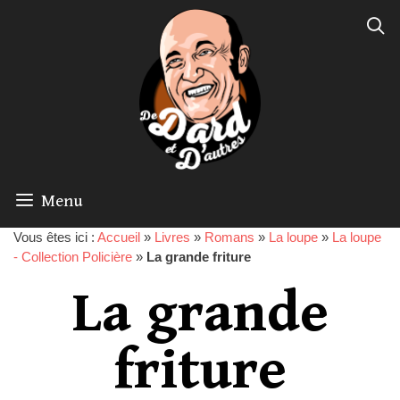
Menu
Vous êtes ici :
Accueil
»
Livres
»
Romans
»
La loupe
»
La loupe
- Collection Policière
»
La grande friture
La grande
friture