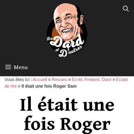
Menu
Vous êtes ici :
Accueil
»
Revues
»
Ecrits Frederic Dard
»
Eclats
de rire
»
Il était une fois Roger Sam
Il était une
fois Roger