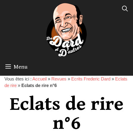
Menu
Vous êtes ici :
Accueil
»
Revues
»
Ecrits Frederic Dard
»
Eclats
de rire
»
Eclats de rire n°6
Eclats de rire
n°6