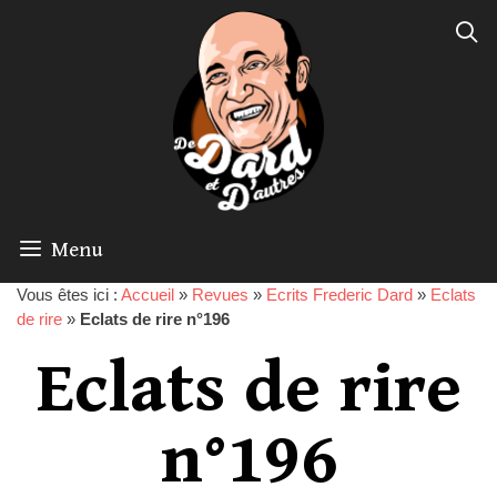
Menu
Vous êtes ici :
Accueil
»
Revues
»
Ecrits Frederic Dard
»
Eclats
de rire
»
Eclats de rire n°196
Eclats de rire
n°196