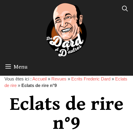
Menu
Vous êtes ici :
Accueil
»
Revues
»
Ecrits Frederic Dard
»
Eclats
de rire
»
Eclats de rire n°9
Eclats de rire
n°9