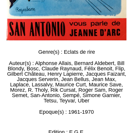
Genre(s) :
Eclats de rire
Auteur(s) :
Alphonse Allais
,
Bernard Aldebert
,
Bill
Blondy
,
Bosc
,
Claude Raynaud
,
Félix Benoit
,
Flip
,
Gilbert Château
,
Henry Lapierre
,
Jacques Faizant
,
Jacques Serverin
,
Jean Bellus
,
Jean Max
,
Laplace
,
Lassalvy
,
Maurice Curt
,
Maurice Save
,
Morez
,
R. Tholy
,
Rik Cursat
,
Roger Sam
,
Roger
Semet
,
San-Antonio
,
Sempé
,
Simone Garnier
,
Tetsu
,
Teyvar
,
Uber
Epoque(s) :
1961-1970
Edition : E.G.E.