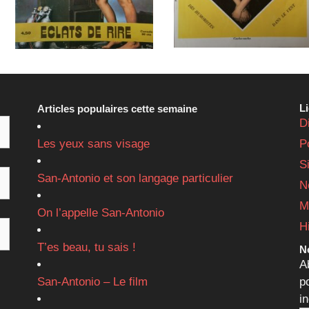
L
Articles populaires cette semaine
D
Les yeux sans visage
P
S
San-Antonio et son langage particulier
N
M
On l’appelle San-Antonio
H
T’es beau, tu sais !
Ne
A
San-Antonio – Le film
p
i