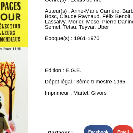
Auteur(s) :
Anne-Marie Carrière
,
Bar
Bosc
,
Claude Raynaud
,
Félix Benoit
Lassalvy
,
Morier
,
Mose
,
Pierre Danin
Semet
,
Tetsu
,
Teyvar
,
Uber
Epoque(s) :
1961-1970
Edition : E.G.E.
Dépot légal : 3ème trimestre 1965
Imprimeur : Martel, Givors
Facebook
Email
Partager :