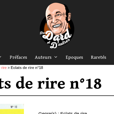
Préfaces
Auteurs
Epoques
Raretés
 rire
»
Eclats de rire n°18
ts de rire n°18
Genre(s) :
Eclats de rire