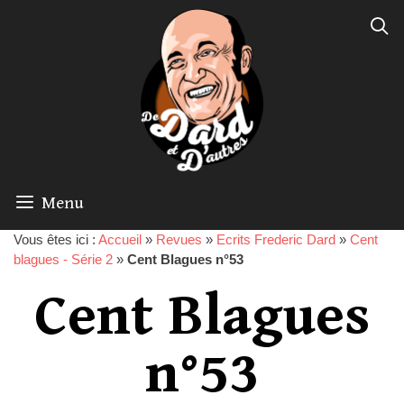
Menu
Vous êtes ici :
Accueil
»
Revues
»
Ecrits Frederic Dard
»
Cent
blagues - Série 2
»
Cent Blagues n°53
Cent Blagues
n°53