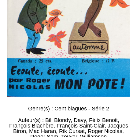
Genre(s) :
Cent blagues - Série 2
Auteur(s) :
Bill Blondy
,
Davy
,
Félix Benoit
,
François Blachère
,
François Saint-Clair
,
Jacques
Biron
,
Mac Haran
,
Rik Cursat
,
Roger Nicolas
,
Roger Sam
,
Teyvar
,
Williamson