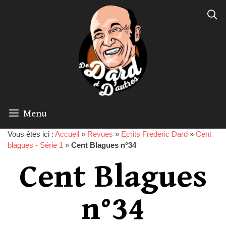
Menu
Vous êtes ici :
Accueil
»
Revues
»
Ecrits Frederic Dard
»
Cent
blagues - Série 1
»
Cent Blagues n°34
Cent Blagues
n°34