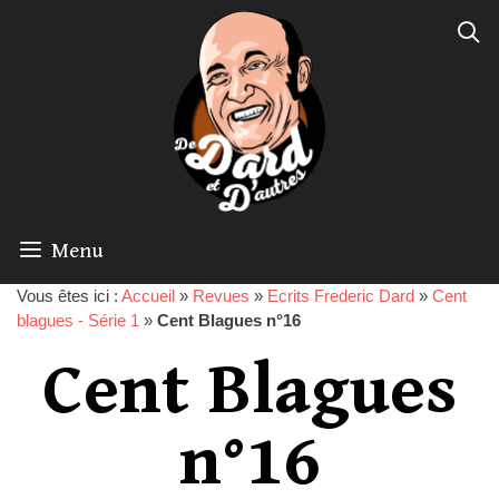
Menu
Vous êtes ici :
Accueil
»
Revues
»
Ecrits Frederic Dard
»
Cent
blagues - Série 1
»
Cent Blagues n°16
Cent Blagues
n°16