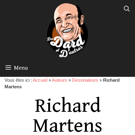
Menu
Vous êtes ici :
Accueil
»
Auteurs
»
Dessinateurs
»
Richard
Martens
Richard
Martens