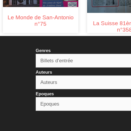
Le Monde de San-Antonio
La Suisse 81è
n°75
n°35
Genres
Auteurs
Epoques