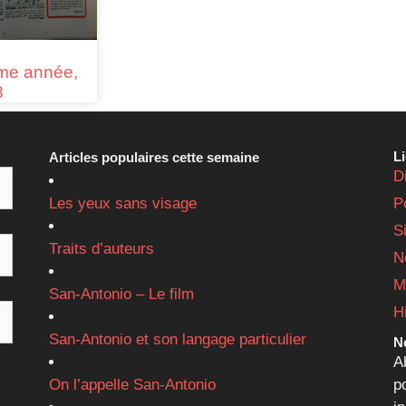
me année,
8
L
Articles populaires cette semaine
D
Les yeux sans visage
P
S
Traits d’auteurs
N
M
San-Antonio – Le film
H
San-Antonio et son langage particulier
Ne
A
On l’appelle San-Antonio
p