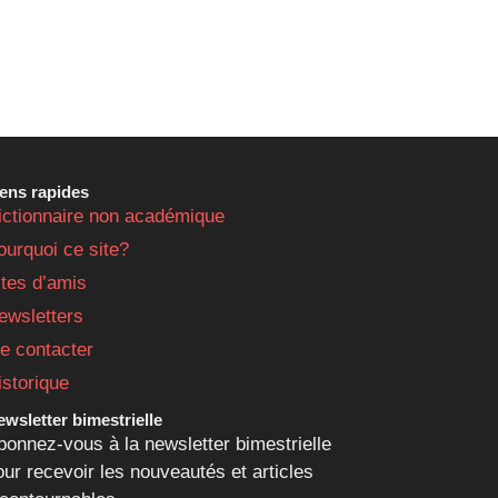
iens rapides
ictionnaire non académique
ourquoi ce site?
ites d’amis
ewsletters
e contacter
istorique
wsletter bimestrielle
bonnez-vous à la newsletter bimestrielle
our recevoir les nouveautés et articles