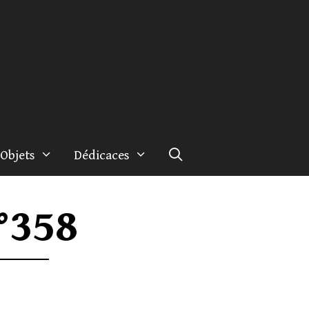
Objets
Dédicaces
°358