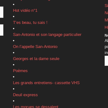
S
Hot vidéo n°1
N
M
T’es beau, tu sais !
H
San-Antonio et son langage particulier
Ne
A
On l’appelle San-Antonio
p
i
Georges et la dame seule
Poèmes
Les grands entretiens- cassette VHS
Deuil express
Les morues se dessalent