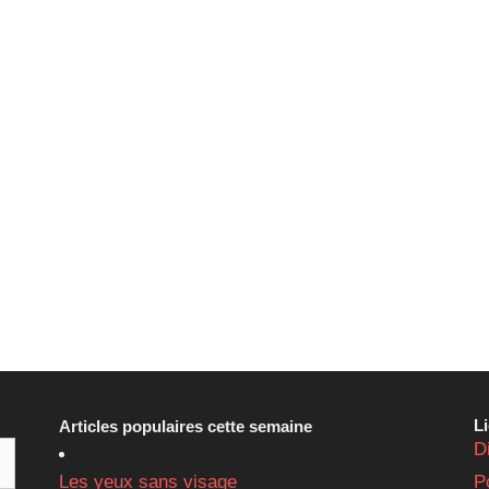
L
Articles populaires cette semaine
D
Les yeux sans visage
P