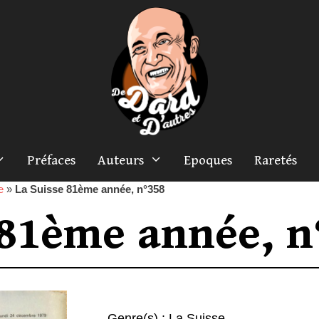
Préfaces
Auteurs
Epoques
Raretés
e
»
La Suisse 81ème année, n°358
 81ème année, n
Genre(s) :
La Suisse