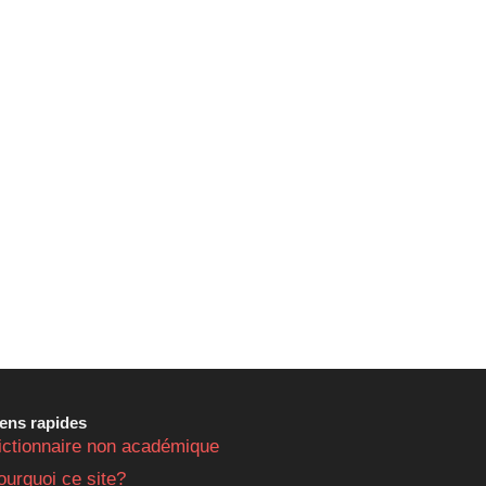
iens rapides
ictionnaire non académique
ourquoi ce site?