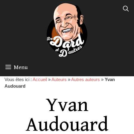
Menu
Vous êtes ici :
Accueil
»
Auteurs
»
Autres auteurs
»
Yvan
Audouard
Yvan
Audouard