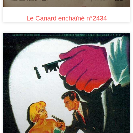
Le Canard enchaîné n°2434