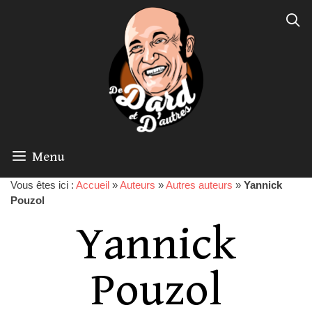
Menu
Vous êtes ici :
Accueil
»
Auteurs
»
Autres auteurs
»
Yannick
Pouzol
Yannick
Pouzol