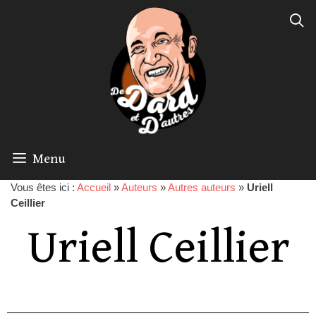
Menu
Vous êtes ici :
Accueil
»
Auteurs
»
Autres auteurs
»
Uriell
Ceillier
Uriell Ceillier