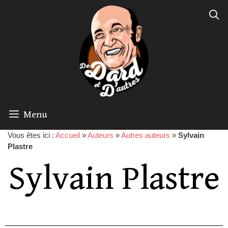
Menu
Vous êtes ici :
Accueil
»
Auteurs
»
Autres auteurs
»
Sylvain
Plastre
Sylvain Plastre