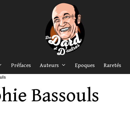
Préfaces
Auteurs
Epoques
Raretés
uls
hie Bassouls