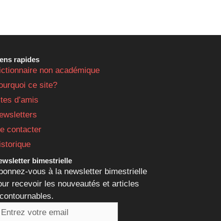
iens rapides
ictionnaire non académique
ourquoi ce site?
ites d’amis
ewsletters
e contacter
istorique
wsletter bimestrielle
bonnez-vous à la newsletter bimestrielle
our recevoir les nouveautés et articles
ncontournables.