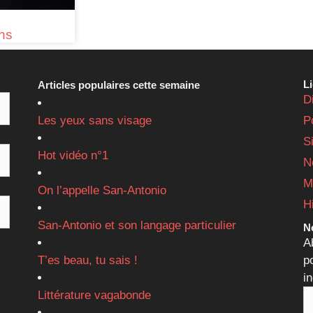
ins
L
Articles populaires cette semaine
D
Les yeux sans visage
P
S
Hot vidéo n°1
N
M
On l’appelle San-Antonio
H
San-Antonio et son langage particulier
Ne
A
T’es beau, tu sais !
p
i
Littérature vagabonde