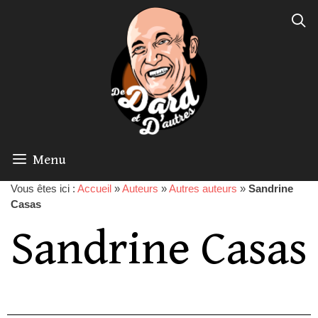
Menu
Vous êtes ici :
Accueil
»
Auteurs
»
Autres auteurs
»
Sandrine
Casas
Sandrine Casas