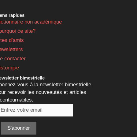
iens rapides
ictionnaire non académique
ourquoi ce site?
ites d’amis
ewsletters
e contacter
istorique
wsletter bimestrielle
bonnez-vous à la newsletter bimestrielle
our recevoir les nouveautés et articles
ncontournables.