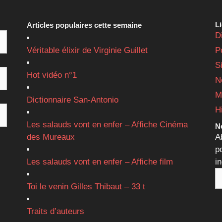
L
Articles populaires cette semaine
D
Véritable élixir de Virginie Guillet
P
S
Hot vidéo n°1
N
M
Dictionnaire San-Antonio
H
Les salauds vont en enfer – Affiche Cinéma
Ne
des Mureaux
A
p
Les salauds vont en enfer – Affiche film
i
Toi le venin Gilles Thibaut – 33 t
Traits d’auteurs