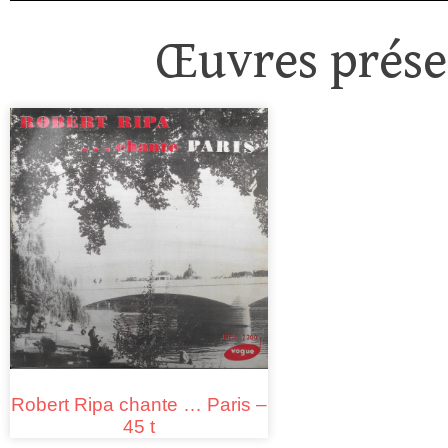
Œuvres présen
Robert Ripa chante … Paris –
45 t