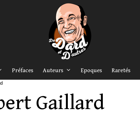
Préfaces
Auteurs
Epoques
Raretés
rd
ert Gaillard