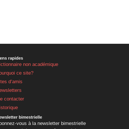
iens rapides
ictionnaire non académique
ourquoi ce site?
ites d’amis
ewsletters
e contacter
istorique
wsletter bimestrielle
bonnez-vous à la newsletter bimestrielle