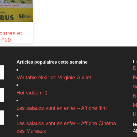
ctures et
n°10
L
Articles populaires cette semaine
D
Véritable élixir de Virginie Guillet
P
S
Hot vidéo n°1
N
M
Les salauds vont en enfer – Affiche film
H
Les salauds vont en enfer – Affiche Cinéma
Ne
des Mureaux
A