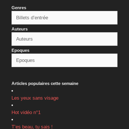
Genres
Auteurs
Epoques
Articles populaires cette semaine
Les yeux sans visage
Hot vidéo n°1
T’es beau, tu sais !