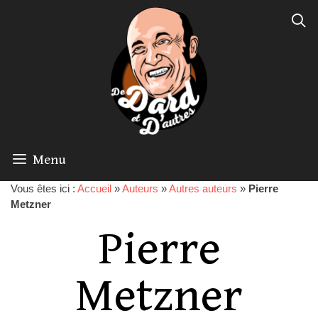
Menu
Vous êtes ici :
Accueil
»
Auteurs
»
Autres auteurs
»
Pierre
Metzner
Pierre
Metzner