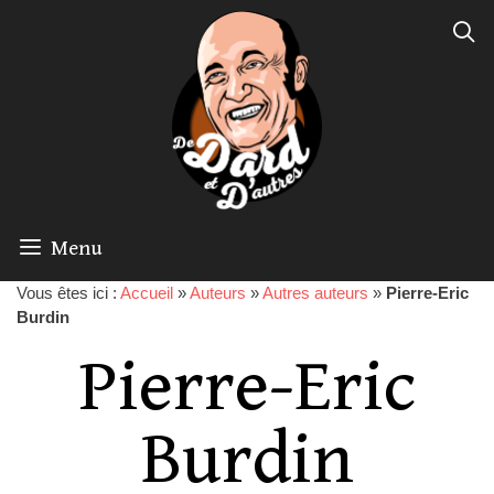
Menu
Vous êtes ici :
Accueil
»
Auteurs
»
Autres auteurs
»
Pierre-Eric
Burdin
Pierre-Eric
Burdin