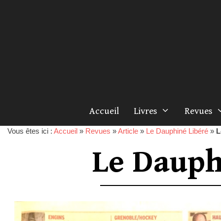
Accueil
Livres
Revues
Vous êtes ici :
Accueil
»
Revues
»
Article
»
Le Dauphiné Libéré
»
L
Le Dauph