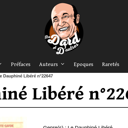
Préfaces
Auteurs
Epoques
Raretés
e Dauphiné Libéré n°22647
iné Libéré n°22
Genre(s) :
Le Dauphiné Libéré