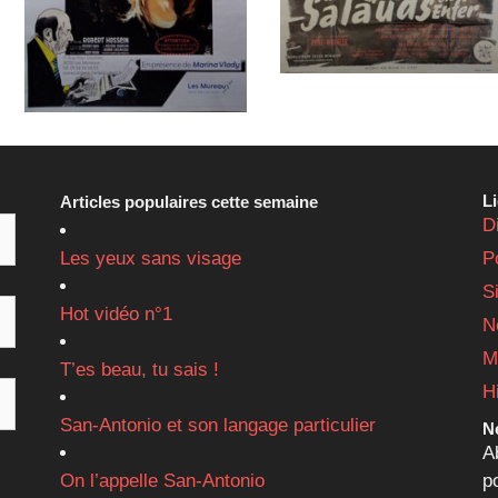
L
Articles populaires cette semaine
D
Les yeux sans visage
P
S
Hot vidéo n°1
N
M
T’es beau, tu sais !
H
San-Antonio et son langage particulier
Ne
A
On l’appelle San-Antonio
p