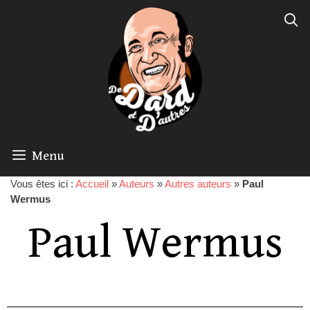
Menu
Vous êtes ici :
Accueil
»
Auteurs
»
Autres auteurs
»
Paul
Wermus
Paul Wermus