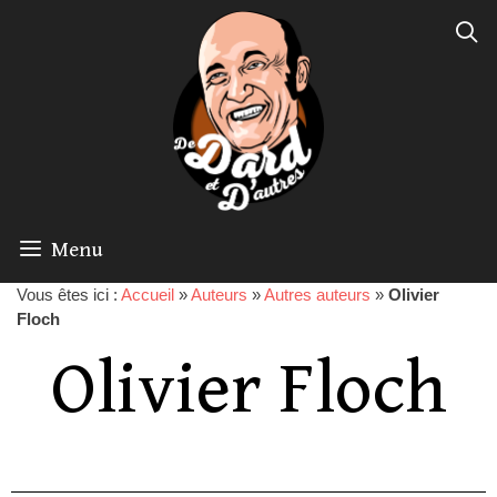
Menu
Vous êtes ici :
Accueil
»
Auteurs
»
Autres auteurs
»
Olivier
Floch
Olivier Floch