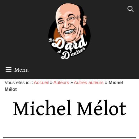
Menu
Vous êtes ici :
Accueil
»
Auteurs
»
Autres auteurs
»
Michel
Mélot
Michel Mélot