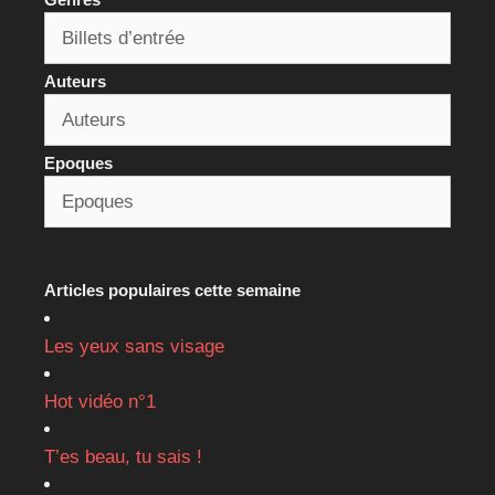
Auteurs
Epoques
Articles populaires cette semaine
Les yeux sans visage
Hot vidéo n°1
T’es beau, tu sais !