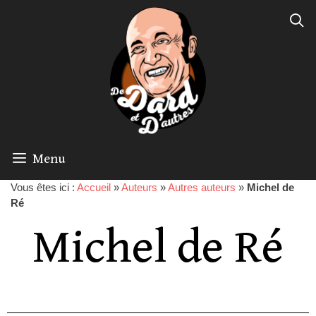
Menu
Vous êtes ici :
Accueil
»
Auteurs
»
Autres auteurs
»
Michel de
Ré
Michel de Ré